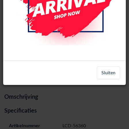
Xiaomi Redmi Note 11T Pro Hoofd
flexkabel
Login
Register
Sluiten
Omschrijving
Specificaties
Artikelnummer
LCD-56360