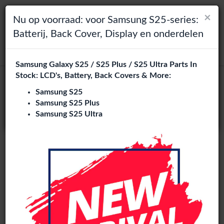
×
×
Toggle navigation
Login
Kies je taal
Nu op voorraad: voor Samsung S25-series:
Batterij, Back Cover, Display en onderdelen
Het lijkt erop dat je in
zoeken
Verenigde Staten
bent.
Samsung Galaxy S25 / S25 Plus / S25 Ultra Parts In
Bezoek
en.phone-city.nl
Stock: LCD's, Battery, Back Covers & More:
of
Samsung S25
Samsung S25 Plus
Blijf op deze site
Samsung S25 Ultra