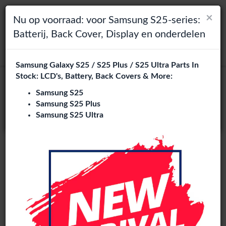
×
×
Toggle navigation
Login
Kies je taal
Nu op voorraad: voor Samsung S25-series:
Batterij, Back Cover, Display en onderdelen
Het lijkt erop dat je in
zoeken
Verenigde Staten
bent.
Samsung Galaxy S25 / S25 Plus / S25 Ultra Parts In
Bezoek
en.phone-city.nl
Stock: LCD's, Battery, Back Covers & More:
Moto Z2 Play onderdelen groothandel
of
Samsung S25
4 artikelen
Samsung S25 Plus
Blijf op deze site
Samsung S25 Ultra
Phone City is een gespecialiseerde B2B groothandel van
Moto Z2 Play onderdelen
in Europa. Wij leveren exclusief
aan reparatiebedrijven, retailers, webshops, refurbishers en
distributeurs met hoogwaardige onderdelen tegen
concurrerende groothandelsprijzen.
LCD
Battery
loud / Ear Speaker