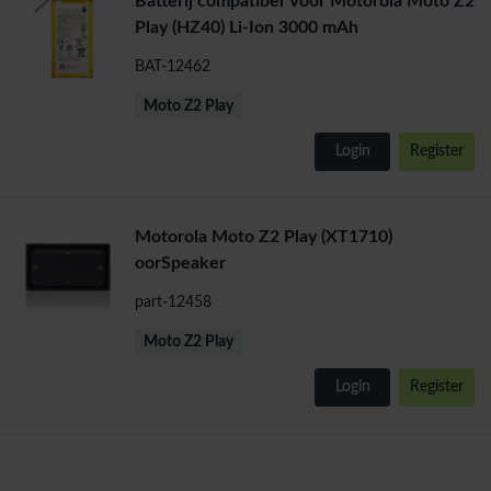
Batterij compatibel Voor Motorola Moto Z2
Play (HZ40) Li-Ion 3000 mAh
BAT-12462
Moto Z2 Play
Login
Register
Motorola Moto Z2 Play (XT1710)
oorSpeaker
part-12458
Moto Z2 Play
Login
Register