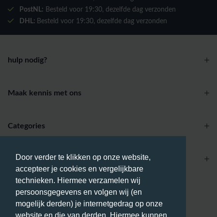
PostNL:
Besteld voor
19:30
, dezelfde dag verzonden
DHL:
Besteld voor
19:30
, dezelfde dag verzonden
hulp nodig?
Maak kennis met ons
Categories
Door verder te klikken op onze website,
Account
accepteer je cookies en vergelijkbare
technieken. Hiermee verzamelen wij
Betaalmethodes
persoonsgegevens en volgen wij (en
mogelijk derden) je internetgedrag op onze
website en die van derden. Hiermee kunnen