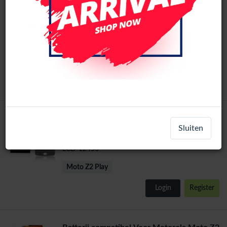
Motorola Moto Z2 Play (XT1710) LCD
Display Zonder Frame (Alle kleuren)
LCD-12453
Moto Z2 Play
Login
Register
Motorola Moto Z2 Play (XT1710) LCD
Sluiten
Display (Wit)
LCD-12456
Moto Z2 Play
Login
Register