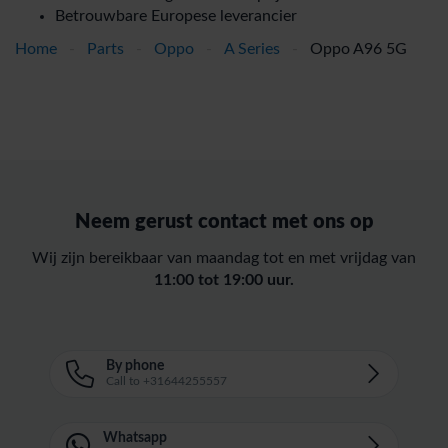
Betrouwbare Europese leverancier
Home
-
Parts
-
Oppo
-
A Series
-
Oppo A96 5G
Neem gerust contact met ons op
Wij zijn bereikbaar van maandag tot en met vrijdag van
11:00 tot 19:00 uur.
By phone
Call to +31644255557
Whatsapp