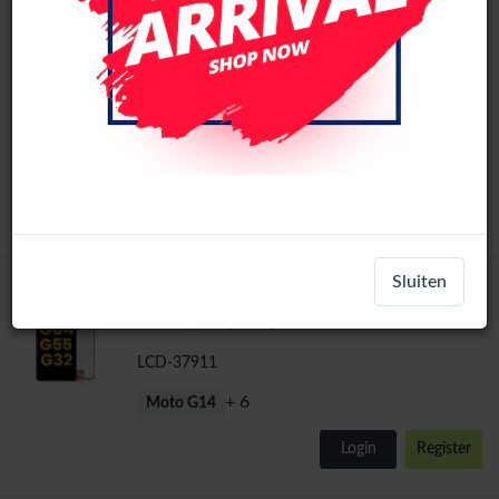
Motorola Moto G14/G32/G54/G54
Power/G55/G64/G73 LCD Scherm Zonder
Frame (Alle kleuren)
LCD-1010204
+ 6
Moto G14
Login
Register
Sluiten
Motorola Moto G14/G32/G54/G54
Original
Power/G55/G64/G73 LCD Scherm Zonder
Frame (Alle kleuren)
LCD-37911
+ 6
Moto G14
Login
Register