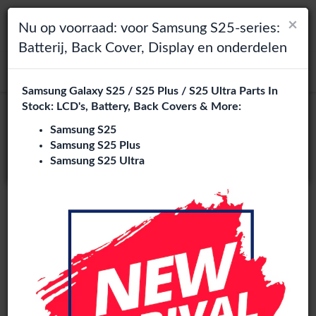
×
×
Toggle navigation
Login
Kies je taal
Nu op voorraad: voor Samsung S25-series:
Batterij, Back Cover, Display en onderdelen
Het lijkt erop dat je in
zoeken
Verenigde Staten
bent.
Samsung Galaxy S25 / S25 Plus / S25 Ultra Parts In
Bezoek
en.phone-city.nl
Stock: LCD's, Battery, Back Covers & More:
Moto G54 Power onderdelen
of
Samsung S25
groothandel
Samsung S25 Plus
Blijf op deze site
Samsung S25 Ultra
3 artikelen
Phone City is een gespecialiseerde B2B groothandel van
Moto G54 Power onderdelen
in Europa. Wij leveren
exclusief aan reparatiebedrijven, retailers, webshops,
refurbishers en distributeurs met hoogwaardige onderdelen
tegen concurrerende groothandelsprijzen.
LCD
Battery