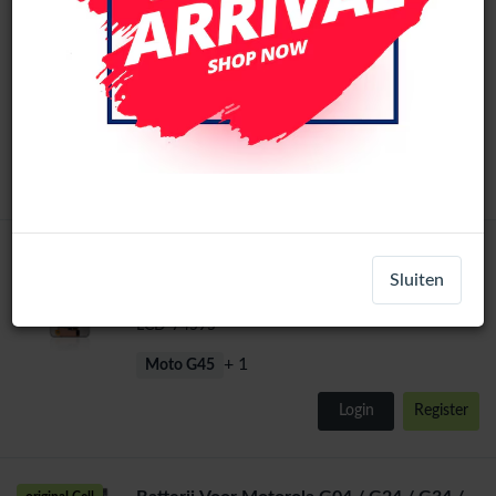
Motorola Moto G34 / G45 LCD Scherm
Zonder Frame (Alle kleuren)
LCD-1010205
+ 1
Moto G45
Login
Register
Motorola Moto G34 / G45 LCD Scherm
Original
Sluiten
Zonder Frame (Alle kleuren)
LCD-74595
+ 1
Moto G45
Login
Register