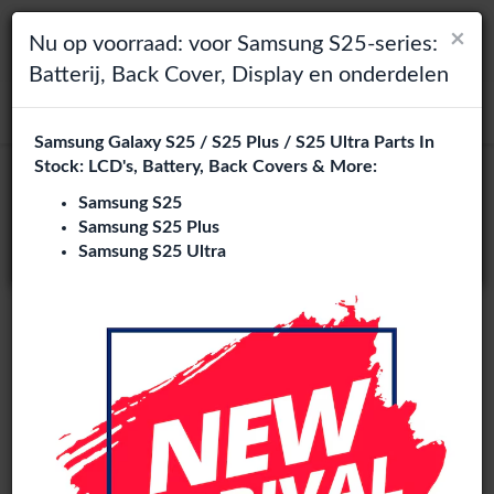
×
×
Toggle navigation
Login
Kies je taal
Nu op voorraad: voor Samsung S25-series:
Batterij, Back Cover, Display en onderdelen
Het lijkt erop dat je in
zoeken
Verenigde Staten
bent.
Samsung Galaxy S25 / S25 Plus / S25 Ultra Parts In
Bezoek
en.phone-city.nl
Stock: LCD's, Battery, Back Covers & More:
Moto G34 onderdelen groothandel
of
Samsung S25
12 artikelen
Samsung S25 Plus
Blijf op deze site
Samsung S25 Ultra
Phone City is een gespecialiseerde B2B groothandel van
Moto G34 onderdelen
in Europa. Wij leveren exclusief aan
reparatiebedrijven, retailers, webshops, refurbishers en
distributeurs met hoogwaardige onderdelen tegen
concurrerende groothandelsprijzen.
LCD
Battery
Back cover
Charging port
Flexes
loud