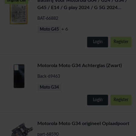
Batterij Voor Motorola G04 / G24 / G34 /
original Cell
G45 / E14 / G play 2024 / G 5G 2024
(QF50)
BAT-66882
+ 6
Moto G45
Login
Register
Motorola Moto G34 Achterglas (Zwart)
Back-69463
Moto G34
Login
Register
Motorola Moto G34 origineel Oplaadpoort
part-68590