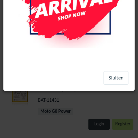
Motorola Moto G8 Power (XT2041) LCD
Scherm Zonder Frame (Alle kleuren)
LCD-11412
Moto G8 Power
Login
Register
Sluiten
Batterij compatibel Voor Motorola Moto
G8 Power (KZ50) Li-Po 5000 mAh
BAT-11431
Moto G8 Power
Login
Register