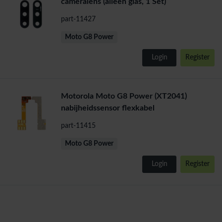
cameralens (alleen glas, 1 Set)
part-11427
Moto G8 Power
Login
Register
Motorola Moto G8 Power (XT2041)
nabijheidssensor flexkabel
part-11415
Moto G8 Power
Login
Register