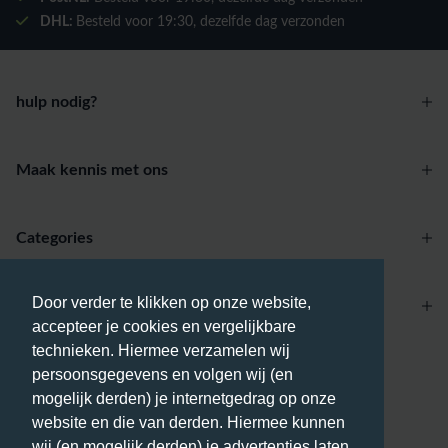
DHL:
Besteld voor
19:30
, dezelfde dag verzonden
hulp nodig?
Maak kennis met ons
Categories
Door verder te klikken op onze website,
Account
accepteer je cookies en vergelijkbare
technieken. Hiermee verzamelen wij
Betaalmethodes
persoonsgegevens en volgen wij (en
mogelijk derden) je internetgedrag op onze
website en die van derden. Hiermee kunnen
wij (en mogelijk derden) je advertenties laten