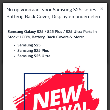
×
×
Toggle navigation
Login
Kies je taal
Nu op voorraad: voor Samsung S25-series:
Batterij, Back Cover, Display en onderdelen
Het lijkt erop dat je in
zoeken
Verenigde Staten
bent.
Samsung Galaxy S25 / S25 Plus / S25 Ultra Parts In
Bezoek
en.phone-city.nl
Stock: LCD's, Battery, Back Covers & More:
Poco X8 Pro onderdelen groothandel
of
Samsung S25
1 artikelen
Samsung S25 Plus
Blijf op deze site
Samsung S25 Ultra
LCD
Xiaomi Poco X8 Pro / Redmi Turbo 5
Original
Origineel LCD Zonder Frame (Allekleuren)
LCD-2511
+ 1
Poco X8 Pro