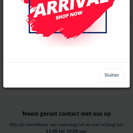
Login
Register
Home
-
Parts
-
Xiaomi
-
Poco Phones
-
Poco X8 Pro
Sluiten
Neem gerust contact met ons op
Wij zijn bereikbaar van maandag tot en met vrijdag van
11:00 tot 19:00 uur.