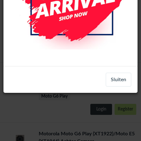
Motorola Moto G6 Play / Moto E5
Original
Origineel LCD Scherm Zonder Frame (Alle
kleuren)
LCD-25537
+ 1
Moto E5
Login
Register
Motorola Moto G6 Play Oplaadpoort
Sluiten
part-11117
Moto G6 Play
Login
Register
Motorola Moto G6 Play (XT1922)/Moto E5