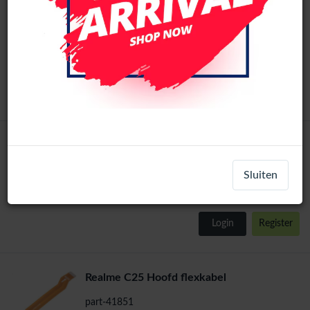
Realme C25 Achterglas (Zwart)
part-42056
Realme C25
Login
Register
Realme C25 Oplaadpoort
part-41857
Sluiten
Realme C25
Login
Register
Realme C25 Hoofd flexkabel
part-41851