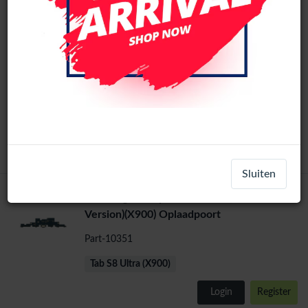
Batterij Samsung Galaxy Tab S8 Ultra (X900
/ X906)
BAT-48707
Tab S8 Ultra (X900)
Login
Register
Sluiten
Samsung Galaxy Tab S8 Ultra (WIFI
Version)(X900) Oplaadpoort
Part-10351
Tab S8 Ultra (X900)
Login
Register