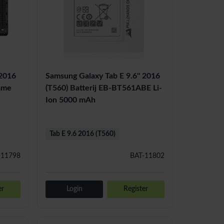
 2016
Samsung Galaxy Tab E 9.6'' 2016
ame
(T560) Batterij EB-BT561ABE Li-
Ion 5000 mAh
Tab E 9.6 2016 (T560)
-11798
BAT-11802
er
Login
Register