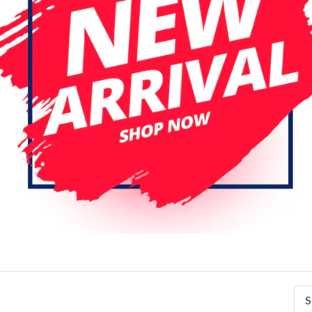
r pagina
Datum (aflopend)
ung Galaxy Tab E 9.6'' 2016
Samsung Galaxy Tab E 9.6''
) Digitizer (Wifi Version)
(T560) Digitizer (Wifi Versio
t)
(Wit)
S