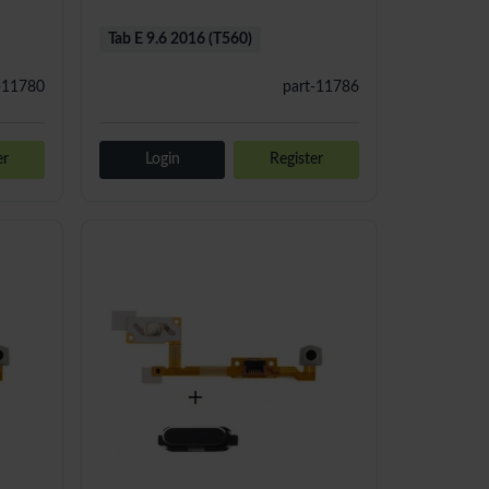
Tab E 9.6 2016 (T560)
-11780
part-11786
er
Login
Register