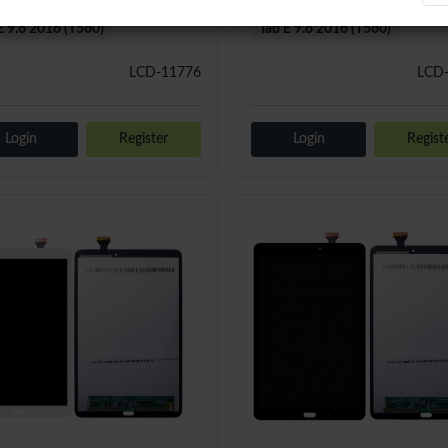
E 9.6 2016 (T560)
Tab E 9.6 2016 (T560)
LCD-11776
LCD
Login
Register
Login
Regist