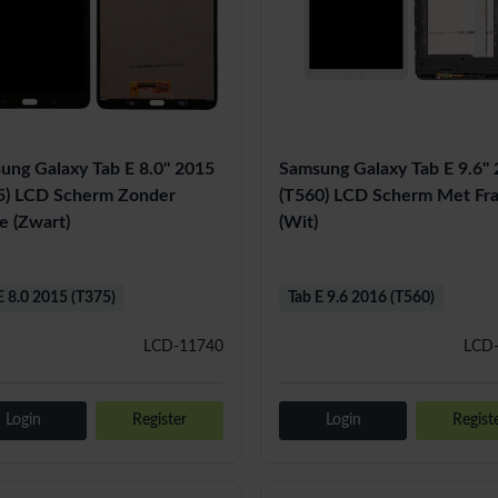
ung Galaxy Tab E 8.0'' 2015
Samsung Galaxy Tab E 9.6''
5) LCD Scherm Zonder
(T560) LCD Scherm Met Fr
e (Zwart)
(Wit)
E 8.0 2015 (T375)
Tab E 9.6 2016 (T560)
LCD-11740
LCD
Login
Register
Login
Regist