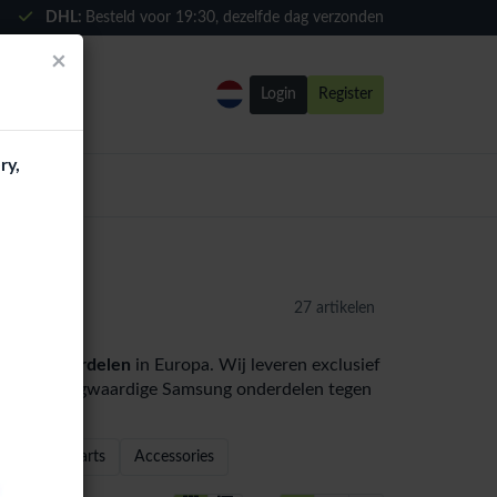
DHL:
Besteld voor
19:30
, dezelfde dag verzonden
×
Login
Register
ry,
27 artikelen
eries onderdelen
in Europa. Wij leveren exclusief
teurs met hoogwaardige Samsung onderdelen tegen
Other parts
Accessories