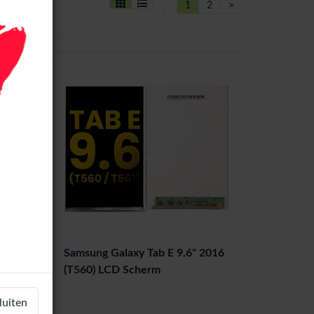
1
2
>
 2016
Samsung Galaxy Tab E 9.6'' 2016
n)
(T560) LCD Scherm
luiten