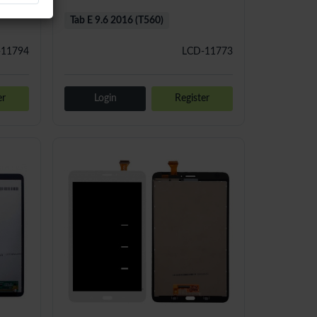
Tab E 9.6 2016 (T560)
-11794
LCD-11773
er
Login
Register