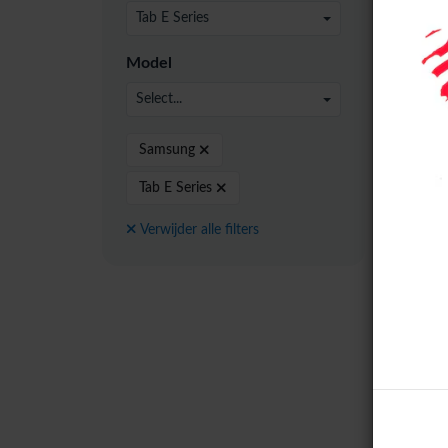
24 pe
Tab E Series
Model
Select...
Samsung
Tab E Series
Verwijder alle filters
Sams
(T560
(Zwar