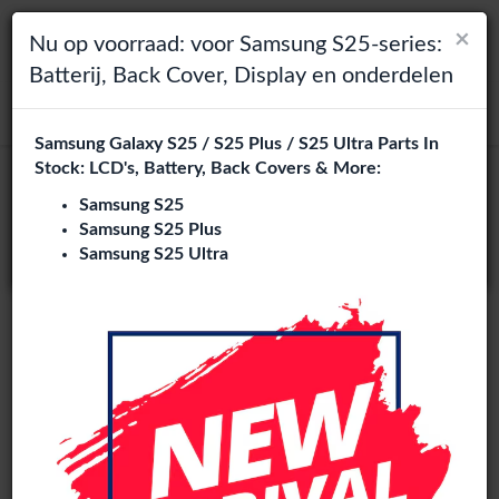
×
×
Toggle navigation
Login
Kies je taal
Nu op voorraad: voor Samsung S25-series:
Batterij, Back Cover, Display en onderdelen
Het lijkt erop dat je in
zoeken
Verenigde Staten
bent.
Samsung Galaxy S25 / S25 Plus / S25 Ultra Parts In
Bezoek
en.phone-city.nl
Stock: LCD's, Battery, Back Covers & More:
Oppo Reno5 F onderdelen
of
Samsung S25
groothandel
Samsung S25 Plus
Blijf op deze site
Samsung S25 Ultra
4 artikelen
Phone City is een gespecialiseerde B2B groothandel van
Oppo Reno5 F onderdelen
in Europa. Wij leveren exclusief
aan reparatiebedrijven, retailers, webshops, refurbishers en
distributeurs met hoogwaardige onderdelen tegen
concurrerende groothandelsprijzen.
LCD