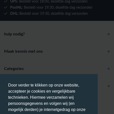
UPS:
Besteld voor
18:00
, dezelfde dag verzonden
PostNL:
Besteld voor
19:30
, dezelfde dag verzonden
DHL:
Besteld voor
19:30
, dezelfde dag verzonden
hulp nodig?
Maak kennis met ons
Categories
Door verder te klikken op onze website,
Account
accepteer je cookies en vergelijkbare
technieken. Hiermee verzamelen wij
Betaalmethodes
persoonsgegevens en volgen wij (en
mogelijk derden) je internetgedrag op onze