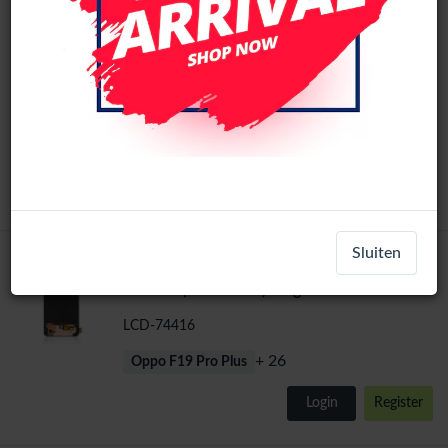
OPPO Reno4 SE / Reno5 Lite / Reno5 F /
In-cell
Reno5 Z / Reno6 Lite incell LCD Scherm
Zonder frame
LCD-74421
+ 25
Oppo F19 Pro Plus
Login
Register
Sluiten
OPPO Reno4 SE / Reno5 Lite / Reno5 F /
Original
Reno5 Z(04 Version) Origineel LCD Scherm
Zonder frame
LCD-74416
+ 26
Oppo F19 Pro Plus
Login
Register