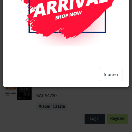
Xiaomi 13 Lite Origineel LCD Scherm
Original
Zonder Frame (Alle kleuren)
LCD-47207
Xiaomi 13 Lite
Login
Register
Sluiten
Batterij compatibel (BP4E) Voor Xiaomi 13
Lite Li-ion Polymer 4500 mAh
BAT-54230
Xiaomi 13 Lite
Login
Register