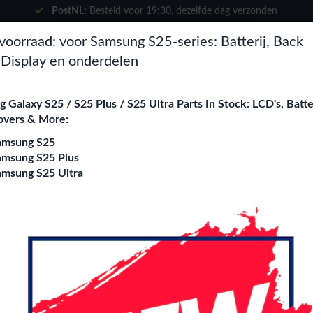
PostNL:
Besteld voor
19:30
, dezelfde dag verzonden
×
voorraad: voor Samsung S25-series: Batterij, Back
Kies je taal
zoeken
 Display en onderdelen
Het lijkt erop dat je in
Verenigde
Staten
bent.
 Galaxy S25 / S25 Plus / S25 Ultra Parts In Stock: LCD's, Batte
ne City
Blogs
overs & More:
Bezoek
en.phone-city.nl
amsung S25
of
amsung S25 Plus
amsung S25 Ultra
Blijf op deze site
Login
Register