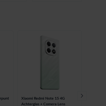
erpunt
Xiaomi Redmi Note 15 4G
Xiaomi R
Achterglas + Comera Lens
Achtergla