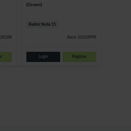
(Groen)
Redmi Note 15
Redmi No
28188
Back-10103999
er
Login
Register
Logi