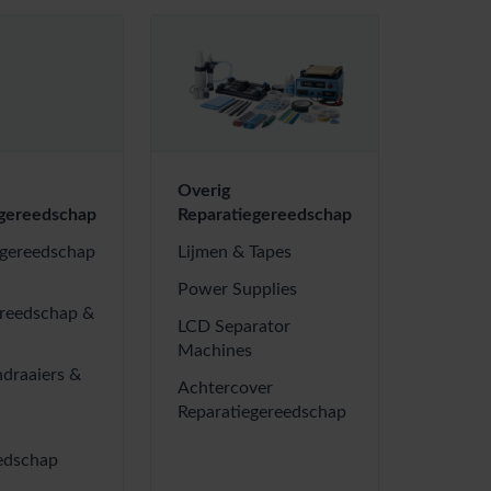
Overig
egereedschap
Reparatiegereedschap
sgereedschap
Lijmen & Tapes
Power Supplies
ereedschap &
LCD Separator
Machines
draaiers &
Achtercover
Reparatiegereedschap
edschap