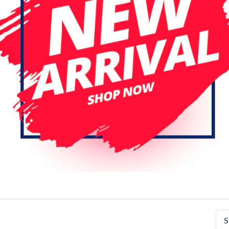
WAVE accesoires
ssortiment aan producten is WAVE een onmisbare aanvul
ad. Dankzij de levenslange garantie op geselecteerde p
ndien verzekerd van duurzame en technisch betrouwbar
Headphone
Charger
Draadloos Oplder
S