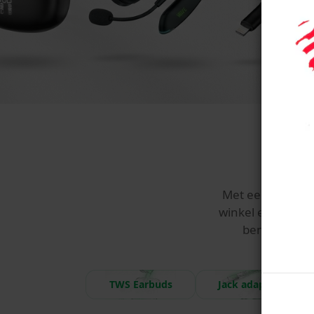
Met een breed a
winkel en voorra
bent u bove
TWS Earbuds
Jack adapters