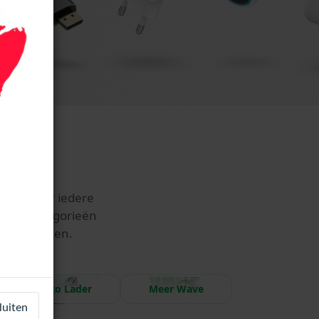
ling voor iedere
roductcategorieën
e producten.
Auto Lader
Meer Wave
luiten