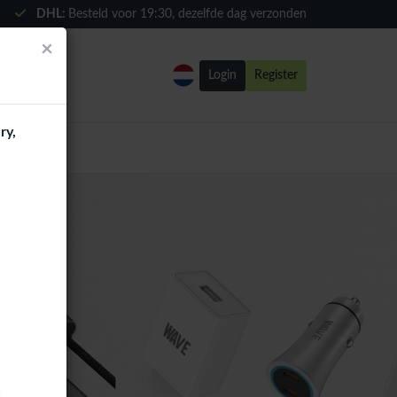
DHL:
Besteld voor
19:30
, dezelfde dag verzonden
×
Login
Register
ry,