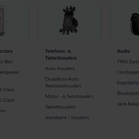
ectors
Telefoon- &
Audio
Tablethouders
ss Box
TWS Earb
Auto houders
Tempered
Oordopje
Draadloze Auto
Koptelefo
Telefoonhouders
 Glass
Bluetooth
Motor- & fietshouders
 Glass
Jack Adap
Tablethouders
lms
standaard / houders