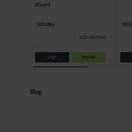
(Zwart)
S25 Ultra
S25 
LCD-1010366
Login
Register
Blog