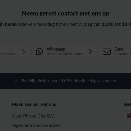
Neem gerust contact met ons op
ijn bereikbaar van maandag tot en met vrijdag van
11:00 tot 19:0
Whatsapp
Email
1644255557
Response within 5 min.
Response w
PostNL:
Besteld voor
19:30
, dezelfde dag verzonden
Maak kennis met ons
Be
Over Phone City B.V.
Algemene voorwaarden