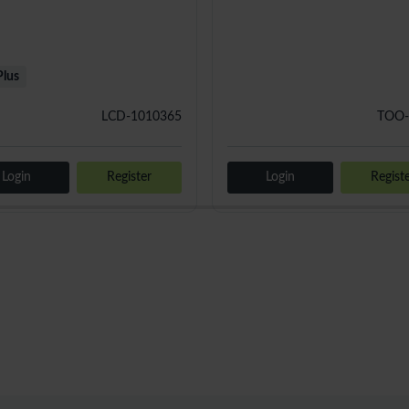
Plus
LCD-1010365
TOO-
Login
Register
Login
Regist