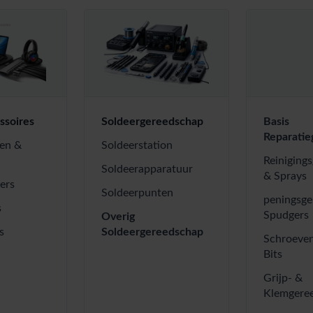
ssoires
Soldeergereedschap
Basis
Reparati
en &
Soldeerstation
Reiniging
Soldeerapparatuur
& Sprays
ers
Soldeerpunten
peningsg
s
Spudgers
Overig
s
Soldeergereedschap
Schroeven
Bits
Grijp- &
Klemgere