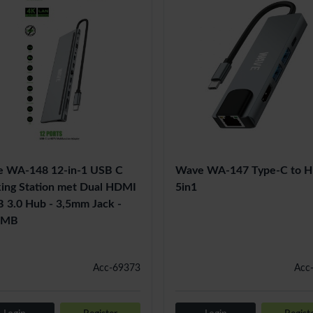
 WA-148 12-in-1 USB C
Wave WA-147 Type-C to 
ing Station met Dual HDMI
5in1
B 3.0 Hub - 3,5mm Jack -
0MB
Acc-69373
Acc