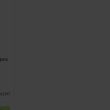
HDTV
-61197