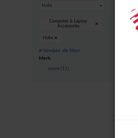
24 pe
Hubs
Computer & Laptop
Accessories
Hubs
Verwijder alle filters
Merk
wave
(11)
4-po