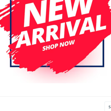
r pagina
Datum (aflopend)
orts USB-hub USB 3.0
USB-stekker naar 4 USB-p
verlenger SX-35
S