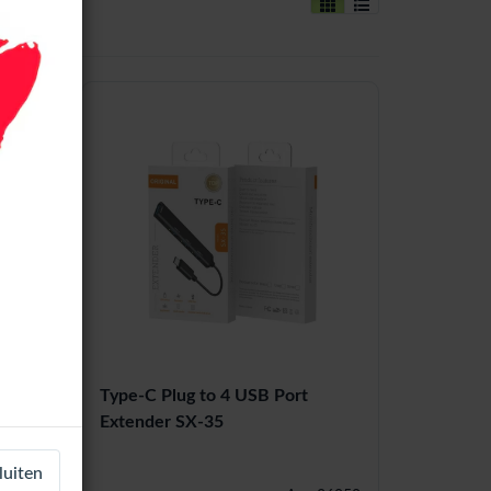
oorts
Type-C Plug to 4 USB Port
Extender SX-35
luiten