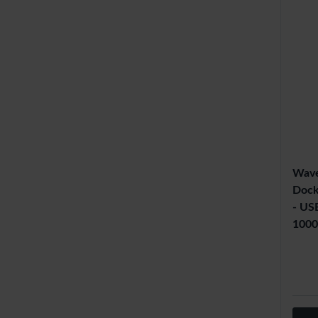
Wave
Dock
- US
100