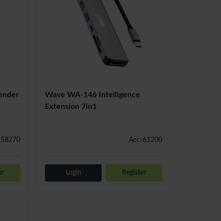
ender
Wave WA-146 Intelligence
Extension 7in1
-58270
Acc-61200
er
Login
Register