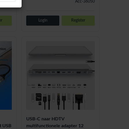
-36058
Acc-36050
er
Login
Register
USB-C naar HDTV
ed USB
multifunctionele adapter 12