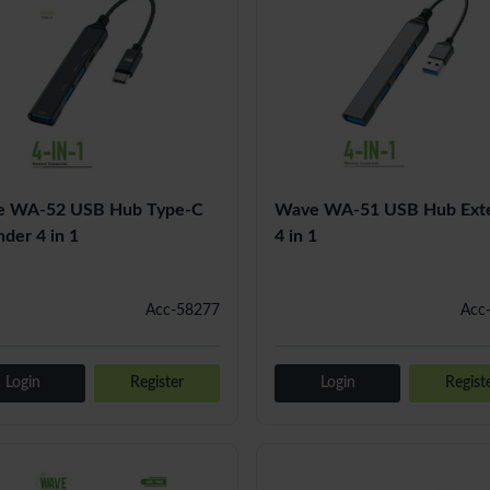
 WA-52 USB Hub Type-C
Wave WA-51 USB Hub Ext
der 4 in 1
4 in 1
Acc-58277
Acc
Login
Register
Login
Regist