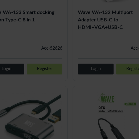
 WA-133 Smart docking
Wave WA-132 Multiport
on Type-C 8 in 1
Adapter USB-C to
HDMI+VGA+USB-C
Acc-52626
Acc
Login
Register
Login
Regist