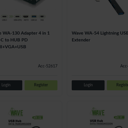
 WA-130 Adapter 4 in 1
Wave WA-54 Lightning US
C to HUB PD
Extender
I+VGA+USB
Acc-52617
Acc
Login
Register
Login
Regist