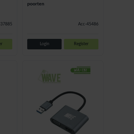
poorten
-37885
Acc-45486
er
Login
Register