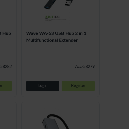
B Hub
Wave WA-53 USB Hub 2 in 1
Multifunctional Extender
-58282
Acc-58279
er
Login
Register