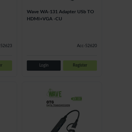
Wave WA-131 Adapter USb TO
HDMI+VGA -CU
-52623
Acc-52620
er
Login
Register