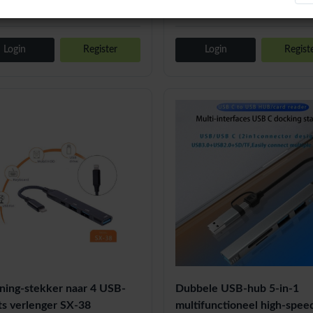
Acc-28106
Acc
Login
Register
Login
Regist
tning-stekker naar 4 USB-
Dubbele USB-hub 5-in-1
ts verlenger SX-38
multifunctioneel high-spe