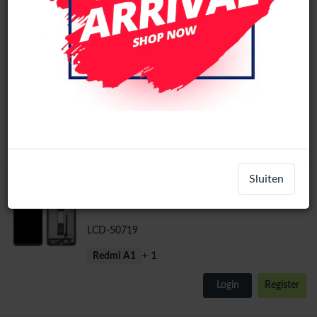
Xiaomi Redmi A1 / A1+ / A2 / A2+ LCD
Scherm Zonder Frame (Alle kleuren)
LCD-42060
+ 3
Redmi A1
Login
Register
Sluiten
Xiaomi Redmi A1 / A1+ Origineel LCD
Original
Scherm Met Frame
LCD-50719
+ 1
Redmi A1
Login
Register