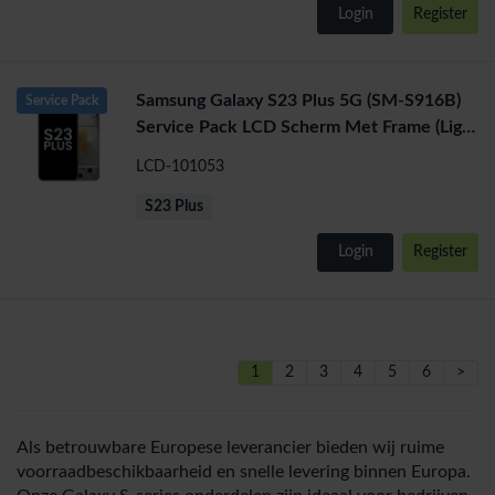
Login
Register
Samsung Galaxy S23 Plus 5G (SM-S916B)
Service Pack
Service Pack LCD Scherm Met Frame (Light
Groen)
LCD-101053
S23 Plus
Login
Register
1
2
3
4
5
6
>
Als betrouwbare Europese leverancier bieden wij ruime
voorraadbeschikbaarheid en snelle levering binnen Europa.