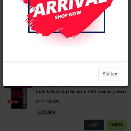
1
2
3
4
5
6
>
Samsung Galaxy S23 Plus 5G (SM-S916F)
Pulled
Pulled B Grad LCD Scherm Met Frame
(Black)
LCD-955441
S23 Plus
Login
Register
Sluiten
Samsung Galaxy S21 Ultra 5G ORIGINAL
OLED Ori Size
SIZE OLED LCD Scherm Met Frame (Zilver)
LCD-200998
S21 Ultra
Login
Register