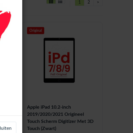
1
2
>
Original
Apple iPad 10.2-inch
2019/2020/2021 Origineel
t 3D
Touch Scherm Digitizer Met 3D
luiten
Touch (Zwart)