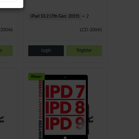
+ 2
iPad 10.2 (7th Gen: 2019)
-20046
LCD-20045
er
Login
Register
Wave+