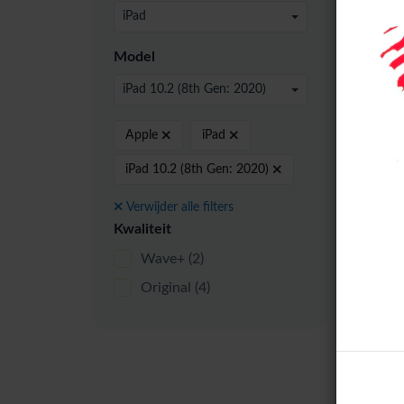
24 pe
iPad
Model
iPad 10.2 (8th Gen: 2020)
Origi
Apple
iPad
iPad 10.2 (8th Gen: 2020)
Verwijder alle filters
Kwaliteit
Wave+
(2)
Original
(4)
Appl
2020
Sche