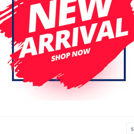
r pagina
Datum (aflopend)
nal
Original
e iPad 10.2-inch 2019 /
Apple iPad 10.2-inch
 / 2021 Origineel LCD
2019/2020/2021 Origineel
rm
Touch Scherm Digitizer Me
S
Touch (Wit)