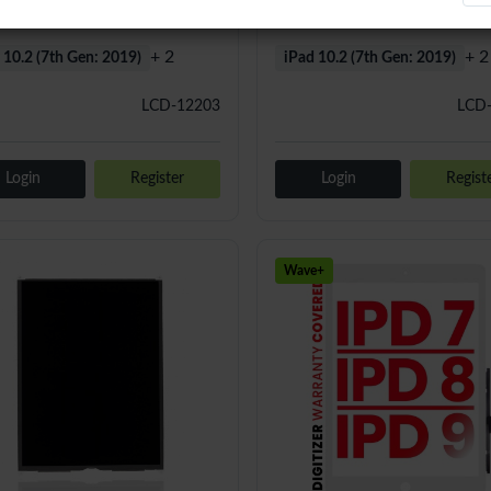
+ 2
+ 2
 10.2 (7th Gen: 2019)
iPad 10.2 (7th Gen: 2019)
LCD-12203
LCD
Login
Register
Login
Regist
Wave+