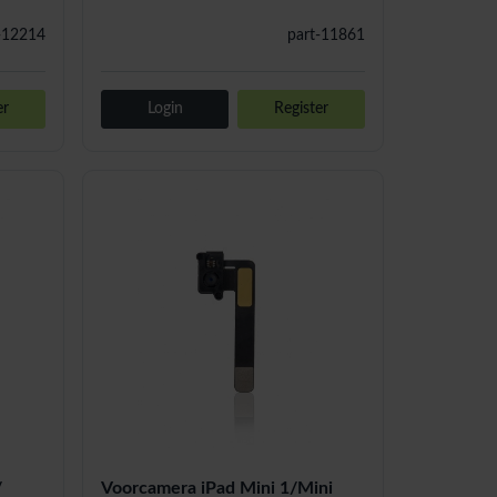
-12214
part-11861
er
Login
Register
/
Voorcamera iPad Mini 1/Mini