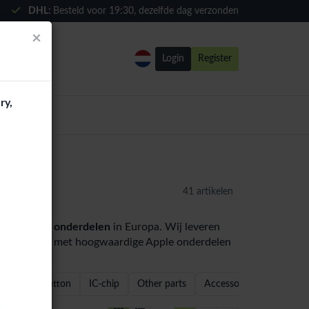
DHL:
Besteld voor
19:30
, dezelfde dag verzonden
×
Login
Register
ry,
ndel
41 artikelen
 Gen: 2020) onderdelen
in Europa. Wij leveren
 distributeurs met hoogwaardige Apple onderdelen
Home Button
IC-chip
Other parts
Accessories