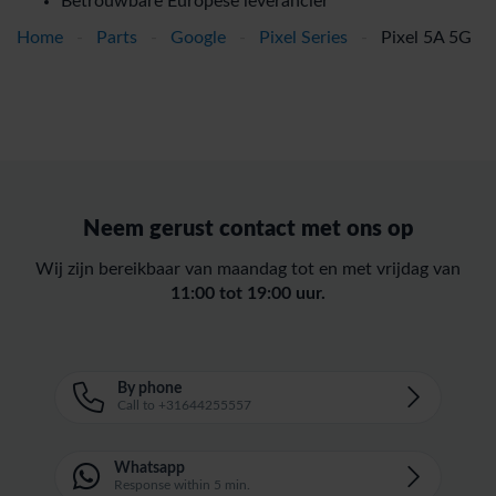
Betrouwbare Europese leverancier
Home
-
Parts
-
Google
-
Pixel Series
-
Pixel 5A 5G
Neem gerust contact met ons op
Wij zijn bereikbaar van maandag tot en met vrijdag van
11:00 tot 19:00 uur.
By phone
Call to +31644255557
Whatsapp
Response within 5 min.