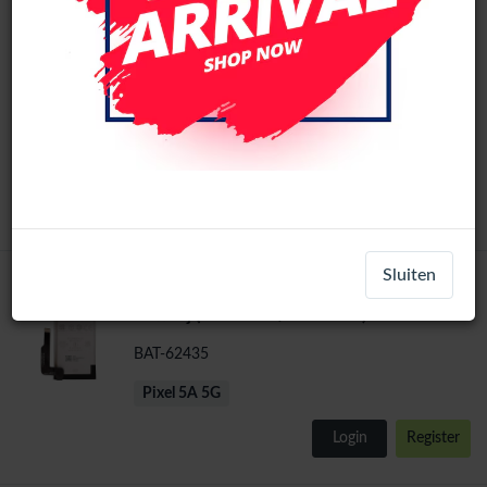
Google Pixel 5A 5G Origineel LCD Scherm
Original
Zonder Frame (Alle kleuren)
LCD-21847
Pixel 5A 5G
Login
Register
Sluiten
Google Pixel 5A 5G (G27FU) Service Pack
Service Pack
Batterij (4680mAH/18.01Wh )
BAT-62435
Pixel 5A 5G
Login
Register