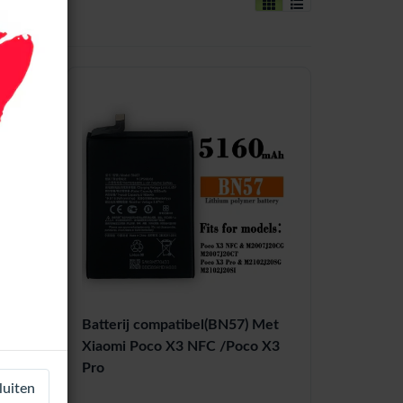
 / X3
Batterij compatibel(BN57) Met
/ Mi
Xiaomi Poco X3 NFC /Poco X3
 Fra
Pro
luiten