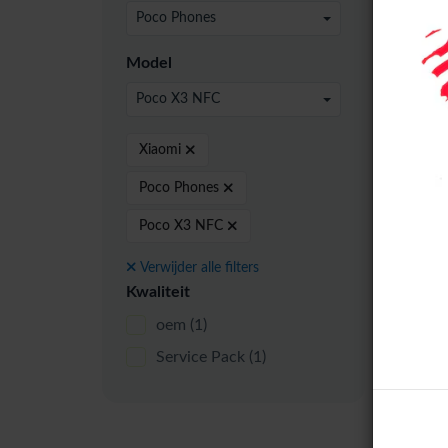
24 pe
Poco Phones
Model
Poco X3 NFC
Servi
Xiaomi
Poco Phones
Poco X3 NFC
Verwijder alle filters
Kwaliteit
oem
(1)
Service Pack
(1)
Xiao
Serv
Fram