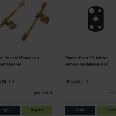
mi Poco X3 Power en
Xiaomi Poco X3 Achter
meflexkabel
cameralens (alleen glas)
+ 2
+ 1
o X3
Poco X3
part-24014
part
Login
Register
Login
Regist