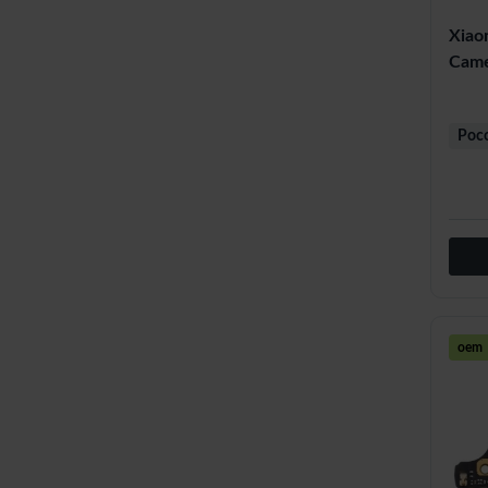
Xiao
Came
Poc
oem