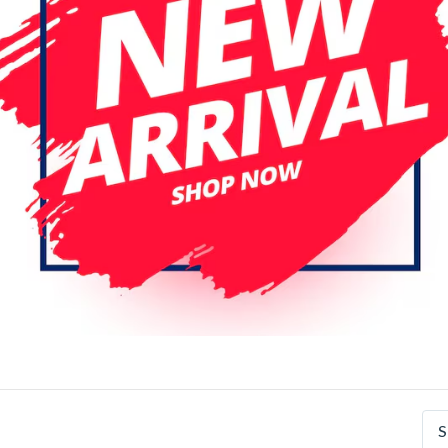
r pagina
Datum (aflopend)
ce Pack
mi POCO X3 / X3 NFC
Xiaomi POCO X3 / X3 NFC
ice Pack LCD Scherm Met
Pro / Redmi Note 9 Pro 5G 
e (Blauw)
10T Lite 5G LCD Scherm No
S