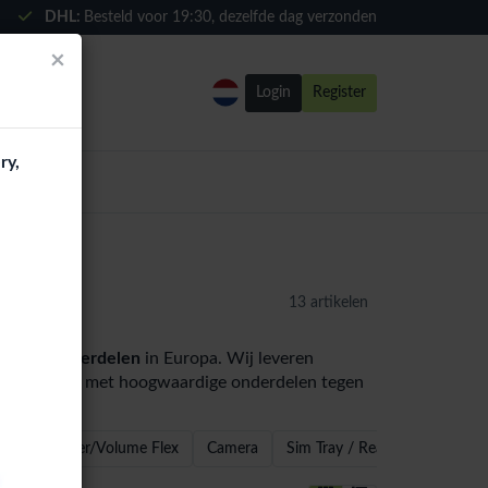
DHL:
Besteld voor
19:30
, dezelfde dag verzonden
×
Login
Register
ry,
13 artikelen
3 NFC onderdelen
in Europa. Wij leveren
 distributeurs met hoogwaardige onderdelen tegen
ker
Power/Volume Flex
Camera
Sim Tray / Reader