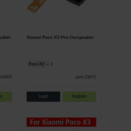
Xiaomi Poco X3 Pro Oorspeaker
kabel
+ 2
Poco X3
-24005
part-23671
er
Login
Register