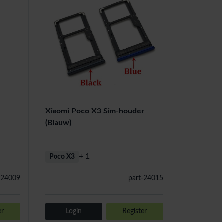
Xiaomi Poco X3 Sim-houder
(Blauw)
+ 1
Poco X3
-24009
part-24015
er
Login
Register