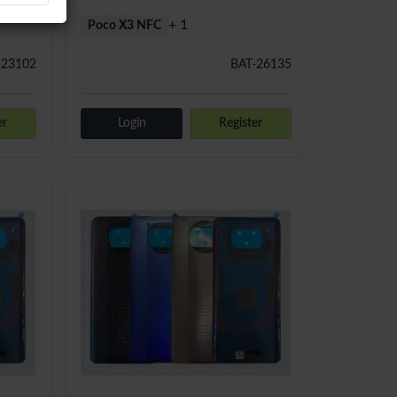
+ 1
Poco X3 NFC
-23102
BAT-26135
er
Login
Register