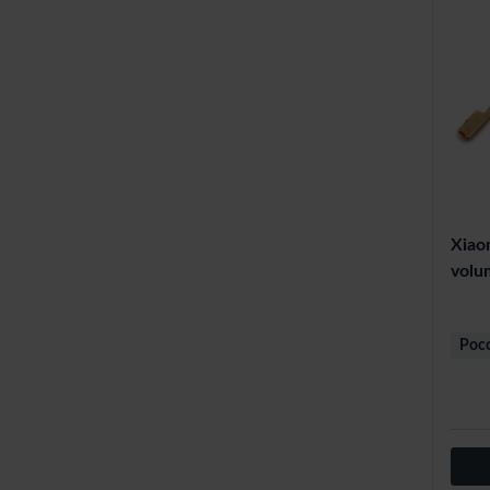
Xiao
volu
Poc