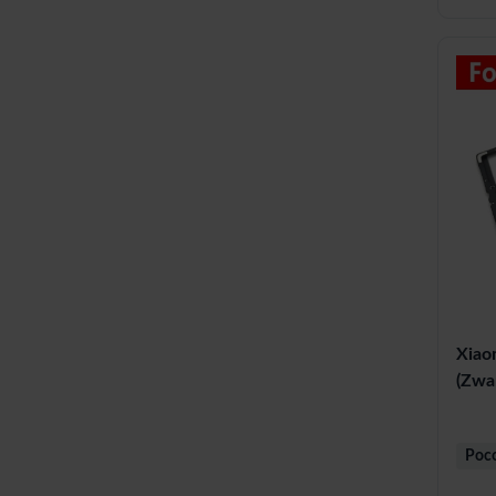
Xiao
(Zwar
Poc