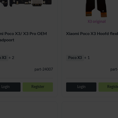
Xiaomi Poco X3 Hoofd flex
mi Poco X3/ X3 Pro OEM
adpoort
+ 2
+ 1
o X3
Poco X3
part-24007
part
Login
Register
Login
Regist