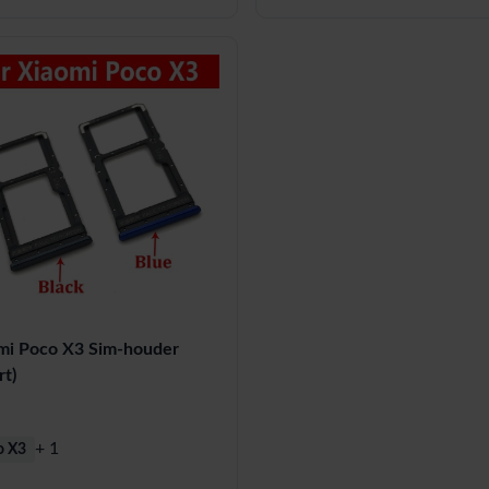
mi Poco X3 Sim-houder
t)
+ 1
o X3