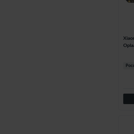
Xiao
Opla
Poc