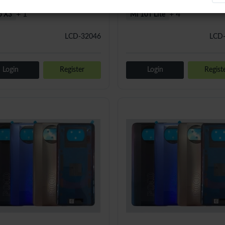
+ 1
+ 4
o X3
Mi 10T Lite
LCD-32046
LCD
Login
Register
Login
Regist