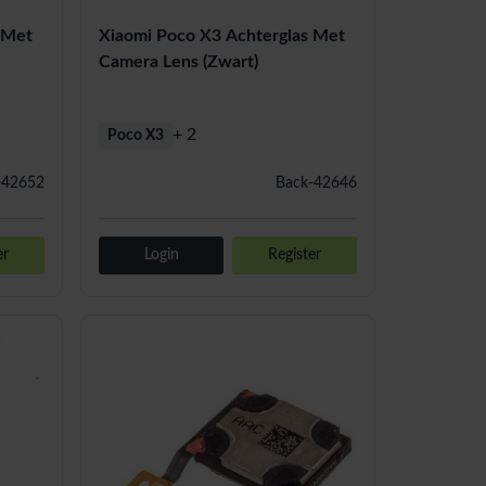
 Met
Xiaomi Poco X3 Achterglas Met
Camera Lens (Zwart)
+ 2
Poco X3
-42652
Back-42646
er
Login
Register