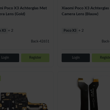
mi Poco X3 Achterglas Met
Xiaomi Poco X3 Achterglas
ra Lens (Gold)
Camera Lens (Blauw)
+ 2
+ 2
o X3
Poco X3
Back-42651
Back
Login
Register
Login
Regist