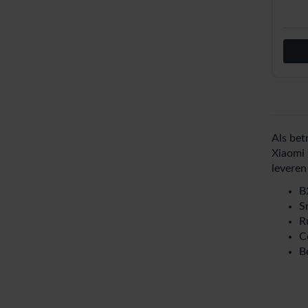
Als bet
Xiaomi 
leveren
B
S
R
C
B