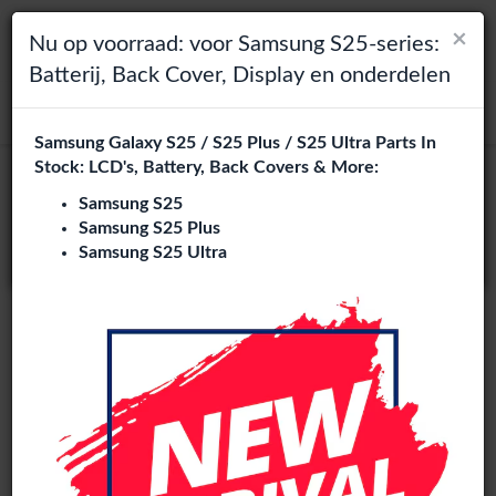
×
×
Toggle navigation
Login
Kies je taal
Nu op voorraad: voor Samsung S25-series:
Batterij, Back Cover, Display en onderdelen
Het lijkt erop dat je in
zoeken
Verenigde Staten
bent.
Samsung Galaxy S25 / S25 Plus / S25 Ultra Parts In
Bezoek
en.phone-city.nl
Stock: LCD's, Battery, Back Covers & More:
IPad Air 11 (2025) onderdelen
of
Samsung S25
groothandel
Samsung S25 Plus
Blijf op deze site
Samsung S25 Ultra
5 artikelen
Phone City is een gespecialiseerde B2B groothandel van
iPad Air 11 (2025) onderdelen
in Europa. Wij leveren
exclusief aan reparatiebedrijven, retailers, webshops,
refurbishers en distributeurs met hoogwaardige Apple
onderdelen tegen concurrerende groothandelsprijzen.
LCD
Accessories