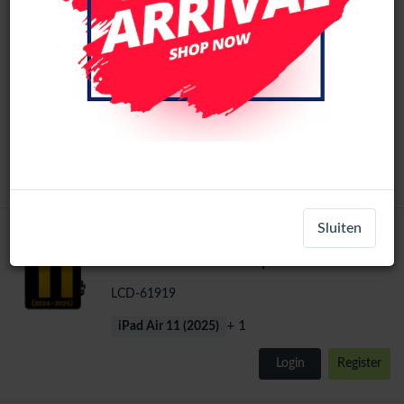
Apple iPad Air 11" (2024) / Air 11" (2025)
Original
Original LCD Scherm Compleet
LCD-10844
+ 1
iPad Air 11 (2025)
Login
Register
Sluiten
Apple iPad Air 11" (2024) / Air 11" (2025)
oem
OEM LCD Scherm Compleet
LCD-61919
+ 1
iPad Air 11 (2025)
Login
Register