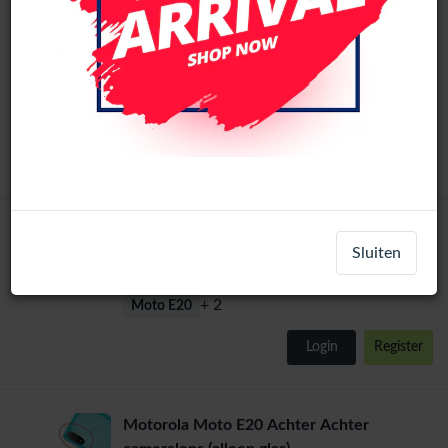
Motorola Moto E20 LCD Scherm Zonder
Frame (Alle kleuren)
LCD-24745
Moto E20
Login
Register
Motorola Moto E20/ E40/E30 Oplaadpoort
Sluiten
part-42902
+ 2
Moto E20
Login
Register
Motorola Moto E20 Achter Achter