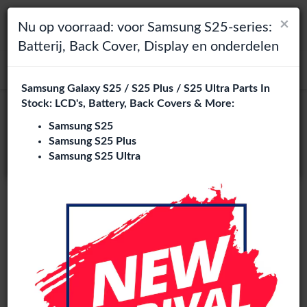
×
×
Toggle navigation
Login
Kies je taal
Nu op voorraad: voor Samsung S25-series:
Batterij, Back Cover, Display en onderdelen
Het lijkt erop dat je in
zoeken
Verenigde Staten
bent.
Samsung Galaxy S25 / S25 Plus / S25 Ultra Parts In
Bezoek
en.phone-city.nl
Stock: LCD's, Battery, Back Covers & More:
Moto E20 onderdelen groothandel
of
Samsung S25
7 artikelen
Samsung S25 Plus
Blijf op deze site
Samsung S25 Ultra
Phone City is een gespecialiseerde B2B groothandel van
Moto E20 onderdelen
in Europa. Wij leveren exclusief aan
reparatiebedrijven, retailers, webshops, refurbishers en
distributeurs met hoogwaardige onderdelen tegen
concurrerende groothandelsprijzen.
LCD
Charging port
Camera
Sim Tray / Reader