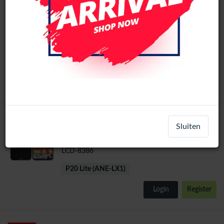
Huawei P20 Lite LCD Scherm No Frame
LCD-71192
P20 Lite (ANE-LX1)
Login
Register
Huawei P20 Lite (ANE-LX1, ANE-LX2) LCD
Sluiten
Scherm Met Frame inl. Batterij (Zwart)
LCD-8386
P20 Lite (ANE-LX1)
Login
Register