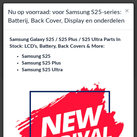
×
×
Toggle navigation
Login
Kies je taal
Nu op voorraad: voor Samsung S25-series:
Batterij, Back Cover, Display en onderdelen
Het lijkt erop dat je in
zoeken
Verenigde Staten
bent.
Samsung Galaxy S25 / S25 Plus / S25 Ultra Parts In
Bezoek
en.phone-city.nl
Stock: LCD's, Battery, Back Covers & More:
Nokia 7.1 Plus onderdelen
of
Samsung S25
groothandel
Samsung S25 Plus
Blijf op deze site
Samsung S25 Ultra
2 artikelen
Phone City is een gespecialiseerde B2B groothandel van
Nokia 7.1 Plus onderdelen
in Europa. Wij leveren exclusief
aan reparatiebedrijven, retailers, webshops, refurbishers en
distributeurs met hoogwaardige onderdelen tegen
concurrerende groothandelsprijzen.
LCD
Charging port