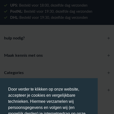
UPS:
Besteld voor
18:00
, dezelfde dag verzonden
PostNL:
Besteld voor
19:30
, dezelfde dag verzonden
DHL:
Besteld voor
19:30
, dezelfde dag verzonden
hulp nodig?
Maak kennis met ons
Categories
Door verder te klikken op onze website,
Account
accepteer je cookies en vergelijkbare
technieken. Hiermee verzamelen wij
Betaalmethodes
persoonsgegevens en volgen wij (en
mogelijk derden) je internetgedrag op onze