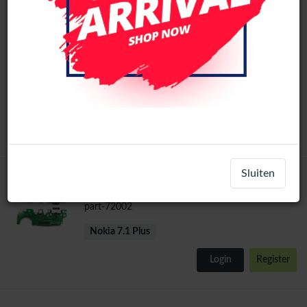
Nokia 8.1 / Nokia 7.1 Plus / X7 LCD
Scherm Zonder Frame (Alle kleuren)
LCD-17171
+ 1
Nokia 7.1 Plus
Login
Register
Sluiten
Nokia 7.1 Plus origineel Oplaadpoort
part-72002
Nokia 7.1 Plus
Login
Register