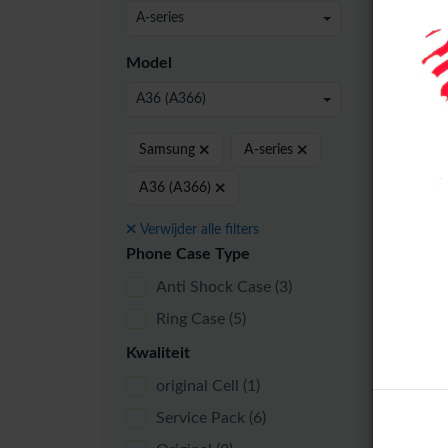
24 pe
A-series
Model
A36 (A366)
OLE
Samsung
A-series
A36 (A366)
Verwijder alle filters
Phone Case Type
Anti Shock Case
(3)
Ring Case
(5)
Kwaliteit
Sams
(A36
original Cell
(1)
Fram
Service Pack
(6)