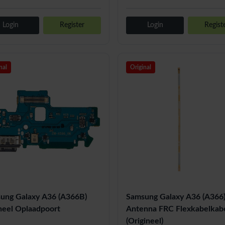
Login
Register
Login
Regist
nal
Original
ung Galaxy A36 (A366B)
Samsung Galaxy A36 (A366
ineel Oplaadpoort
Antenna FRC Flexkabelkab
(Origineel)