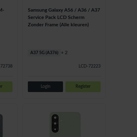
M-
Samsung Galaxy A56 / A36 / A37
Service Pack LCD Scherm
Zonder Frame (Alle kleuren)
+ 2
A37 5G (A376)
-72738
LCD-72223
er
Login
Register