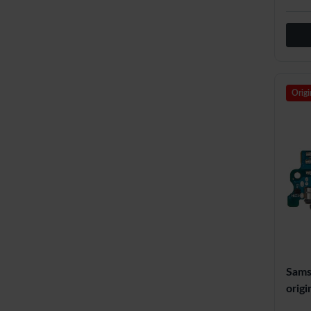
Origi
Sams
orig