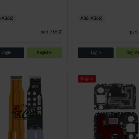
(A366)
A36 (A366)
part-75530
part
Login
Register
Login
Regist
Original