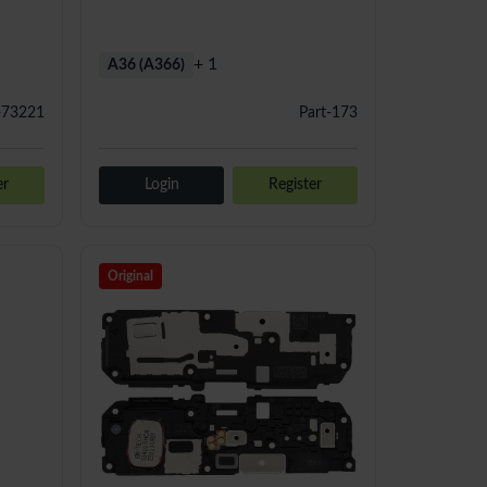
+ 1
A36 (A366)
-73221
Part-173
er
Login
Register
Original