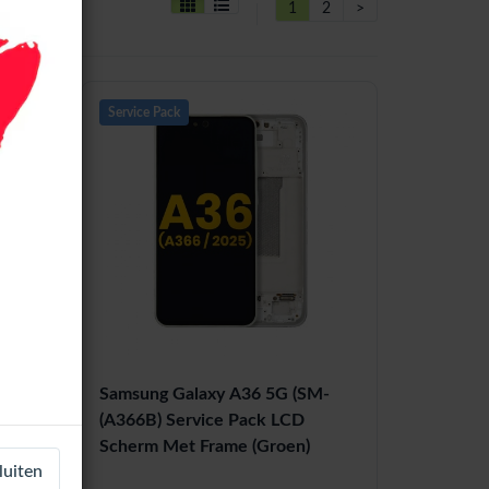
1
2
>
Service Pack
M-
Samsung Galaxy A36 5G (SM-
(A366B) Service Pack LCD
er)
Scherm Met Frame (Groen)
luiten