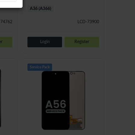
A36 (A366)
-74762
LCD-73900
er
Login
Register
Service Pack