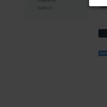
Original
(8)
A36 
OLED
(1)
Servi