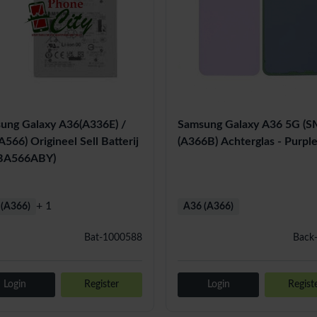
ung Galaxy A36(A336E) /
Samsung Galaxy A36 5G (S
566) Origineel Sell Batterij
(A366B) Achterglas - Purpl
BA566ABY)
+ 1
(A366)
A36 (A366)
Bat-1000588
Back
Login
Register
Login
Regist