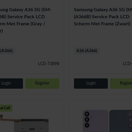
ung Galaxy A36 5G (SM-
Samsung Galaxy A36 5G (S
6B) Service Pack LCD
(A366B) Service Pack LCD
rm Met Frame (Gray /
Scherm Met Frame (Zwart)
r)
(A366)
A36 (A366)
LCD-73898
LCD
Login
Register
Login
Regist
nal Cell