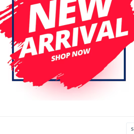
r pagina
Datum (aflopend)
D
Service Pack
ung Galaxy A36 5G (SM-
Samsung Galaxy A36 5G (S
6B) OLED LCD Scherm Met
(A366B) Service Pack LCD
e (Zwart)
Scherm Met Frame (Lavend
S