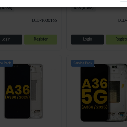
(A366)
A36 (A366)
LCD-1000165
LCD
Login
Register
Login
Regist
ce Pack
Service Pack