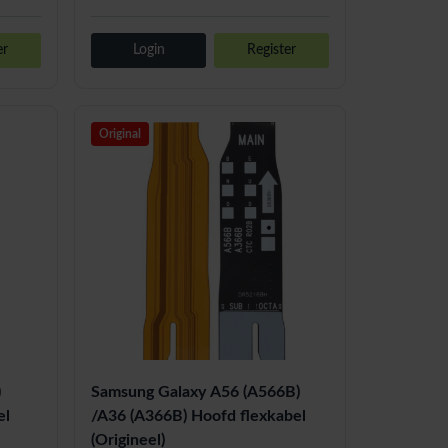
er
Login
Register
Original
)
Samsung Galaxy A56 (A566B)
el
/A36 (A366B) Hoofd flexkabel
(Origineel)