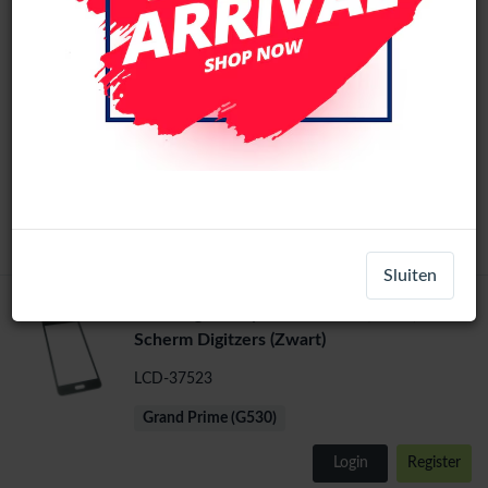
Samsung Galaxy Grand Prime (G531) Touch
Scherm Digitzers (Goud)
LCD-37526
Grand Prime (G530)
Login
Register
Sluiten
Samsung Galaxy Grand Prime (G531) Touch
Scherm Digitzers (Zwart)
LCD-37523
Grand Prime (G530)
Login
Register