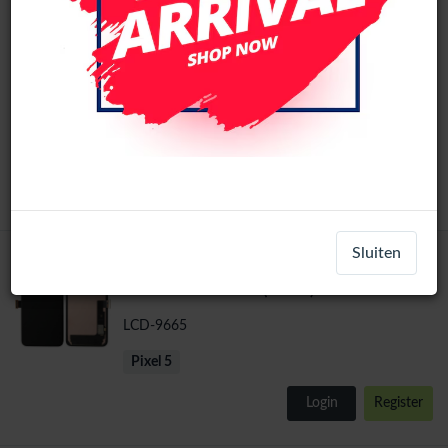
Google Pixel 5 4G/5G Origineel LCD
Original
Scherm Met Frame+oorSpeaker (Zwart)
LCD-66791
Pixel 5
Login
Register
Sluiten
Google Pixel 5 4G/5G Service Pack LCD
Service Pack
Scherm Met Frame (Zwart)
LCD-9665
Pixel 5
Login
Register