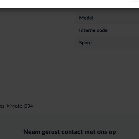
Series
Model
Interne code
Spare
es
Moto G34
Neem gerust contact met ons op