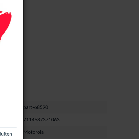
part-68590
7114687371063
Motorola
luiten