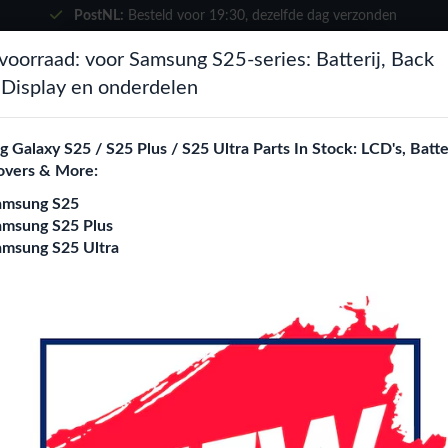
PostNL:
Besteld voor
19:30
, dezelfde dag verzonden
×
voorraad: voor Samsung S25-series: Batterij, Back
Kies je taal
zoeken
 Display en onderdelen
Het lijkt erop dat je in
Verenigde
Staten
bent.
 Galaxy S25 / S25 Plus / S25 Ultra Parts In Stock: LCD's, Batte
ne City
Blogs
overs & More:
Bezoek
en.phone-city.nl
amsung S25
of
amsung S25 Plus
amsung S25 Ultra
Blijf op deze site
Motorola Moto G34
Login
Register