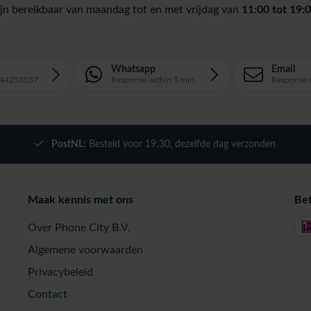
ijn bereikbaar van maandag tot en met vrijdag van
11:00 tot 19:0
Whatsapp
Email
1644255557
Response within 5 min.
Response w
PostNL:
Besteld voor
19:30
, dezelfde dag verzonden
Maak kennis met ons
Be
Over Phone City B.V.
Algemene voorwaarden
Privacybeleid
Contact