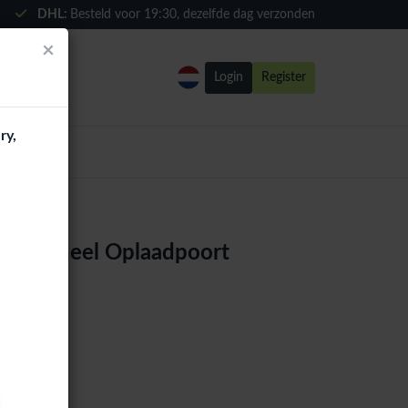
DHL:
Besteld voor
19:30
, dezelfde dag verzonden
×
Login
Register
ry,
 origineel Oplaadpoort