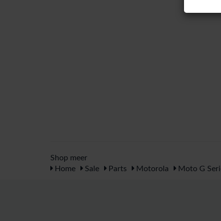
Shop meer
Home
Sale
Parts
Motorola
Moto G Seri