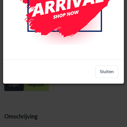
Sunshine SS-022A antistatische
borstel
Sluiten
Login
Register
Omschrijving