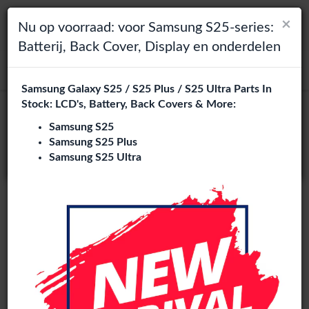
×
×
Toggle navigation
Login
Kies je taal
Nu op voorraad: voor Samsung S25-series:
Batterij, Back Cover, Display en onderdelen
Het lijkt erop dat je in
zoeken
Verenigde Staten
bent.
Samsung Galaxy S25 / S25 Plus / S25 Ultra Parts In
Bezoek
en.phone-city.nl
Stock: LCD's, Battery, Back Covers & More:
of
Samsung S25
Samsung S25 Plus
Blijf op deze site
Samsung S25 Ultra