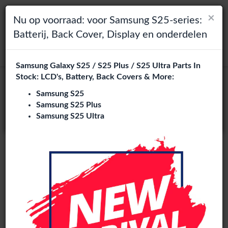
×
×
Toggle navigation
Login
Kies je taal
Nu op voorraad: voor Samsung S25-series:
Batterij, Back Cover, Display en onderdelen
Het lijkt erop dat je in
zoeken
Verenigde Staten
bent.
Samsung Galaxy S25 / S25 Plus / S25 Ultra Parts In
Bezoek
en.phone-city.nl
Stock: LCD's, Battery, Back Covers & More:
Pulled
of
Samsung S25
Samsung S25 Plus
Blijf op deze site
Samsung S25 Ultra