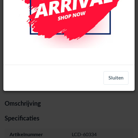
Samsung Galaxy Z Flip3 (SM-F711B)
Pulled LCD Scherm Met Frame (Zwart)
Login
Register
Sluiten
Omschrijving
Specificaties
Artikelnummer
LCD-60334