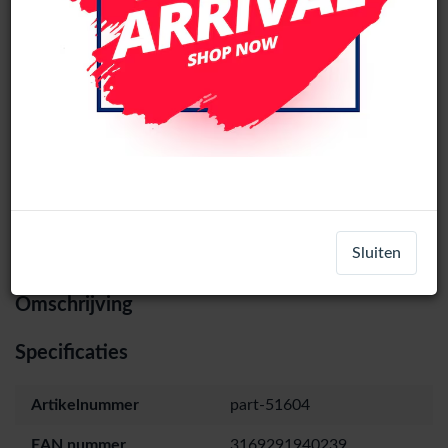
Oppo A93 5G Sim-houder (Zilver)
Login
Register
Sluiten
Omschrijving
Specificaties
Artikelnummer
part-51604
EAN nummer
3169291940239