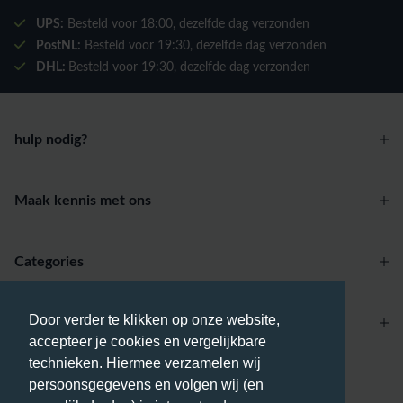
UPS:
Besteld voor
18:00
, dezelfde dag verzonden
PostNL:
Besteld voor
19:30
, dezelfde dag verzonden
DHL:
Besteld voor
19:30
, dezelfde dag verzonden
hulp nodig?
Maak kennis met ons
Categories
Door verder te klikken op onze website,
Account
accepteer je cookies en vergelijkbare
technieken. Hiermee verzamelen wij
Betaalmethodes
persoonsgegevens en volgen wij (en