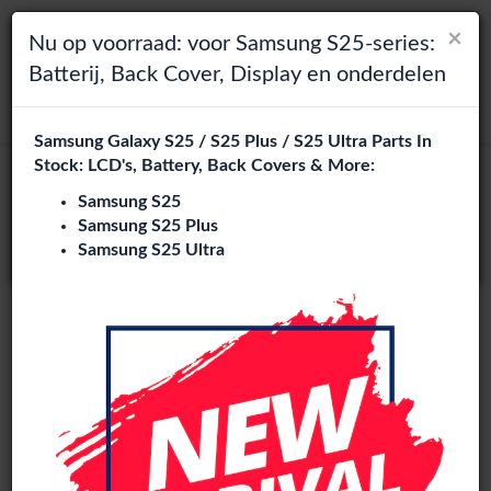
×
×
Toggle navigation
Login
Kies je taal
Nu op voorraad: voor Samsung S25-series:
Batterij, Back Cover, Display en onderdelen
Het lijkt erop dat je in
zoeken
Verenigde Staten
bent.
Samsung Galaxy S25 / S25 Plus / S25 Ultra Parts In
Bezoek
en.phone-city.nl
Stock: LCD's, Battery, Back Covers & More:
of
Samsung S25
Samsung S25 Plus
Blijf op deze site
Samsung S25 Ultra