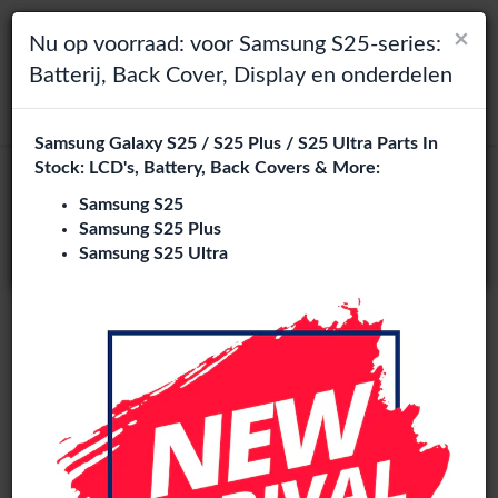
×
×
Toggle navigation
Login
Kies je taal
Nu op voorraad: voor Samsung S25-series:
Batterij, Back Cover, Display en onderdelen
Het lijkt erop dat je in
zoeken
Verenigde Staten
bent.
Samsung Galaxy S25 / S25 Plus / S25 Ultra Parts In
Bezoek
en.phone-city.nl
Stock: LCD's, Battery, Back Covers & More:
of
Samsung S25
Samsung S25 Plus
Blijf op deze site
Samsung S25 Ultra