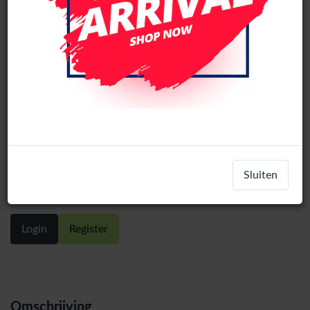
LCD Scherm 13.3" WideScherm
N133BGE-E31 REV.C1 HD (1366x768)
Sluiten
Side Brackets Matte 30-pin eDP
Login
Register
Omschrijving