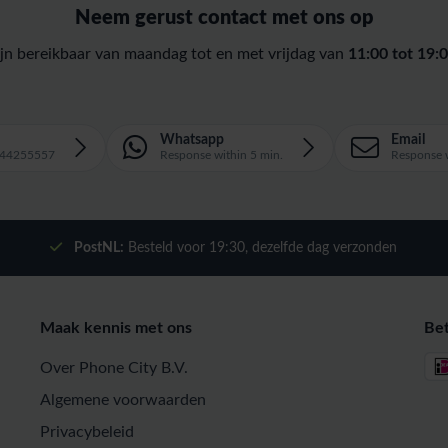
Neem gerust contact met ons op
ijn bereikbaar van maandag tot en met vrijdag van
11:00 tot 19:0
Whatsapp
Email
1644255557
Response within 5 min.
Response w
PostNL:
Besteld voor
19:30
, dezelfde dag verzonden
Maak kennis met ons
Be
Over Phone City B.V.
Algemene voorwaarden
Privacybeleid