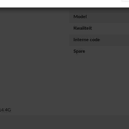
Series
Model
Kwaliteit
Interne code
Spare
4 4G