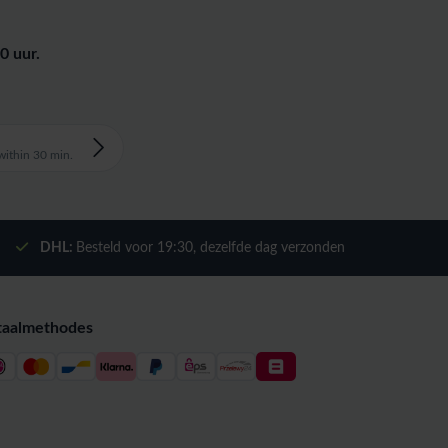
0 uur.
ithin 30 min.
DHL:
Besteld voor
19:30
, dezelfde dag verzonden
taalmethodes