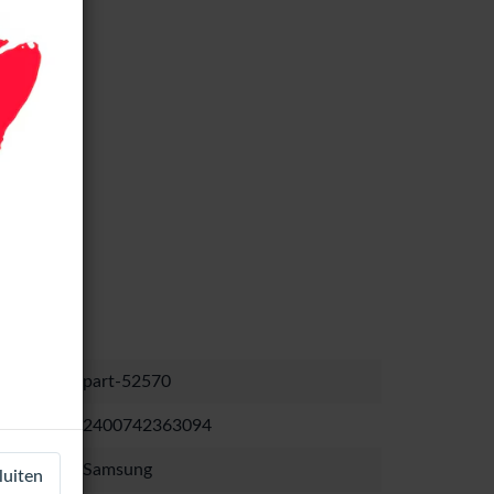
part-52570
2400742363094
Samsung
luiten