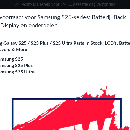
PostNL:
Besteld voor
19:30
, dezelfde dag verzonden
×
voorraad: voor Samsung S25-series: Batterij, Back
Kies je taal
zoeken
 Display en onderdelen
Het lijkt erop dat je in
Verenigde
Staten
bent.
 Galaxy S25 / S25 Plus / S25 Ultra Parts In Stock: LCD's, Batte
ne City
Blogs
overs & More:
Bezoek
en.phone-city.nl
amsung S25
of
amsung S25 Plus
dpoort
amsung S25 Ultra
Blijf op deze site
Samsung Galaxy A
Oplaadpoort
Login
Register