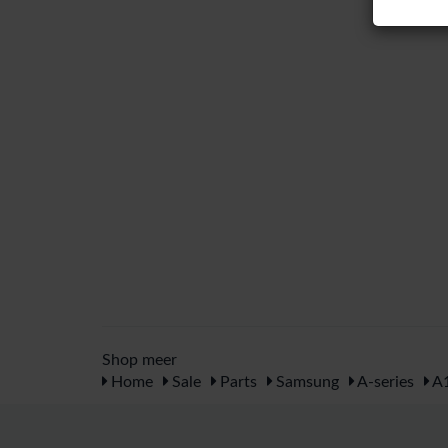
Shop meer
Home
Sale
Parts
Samsung
A-series
A1