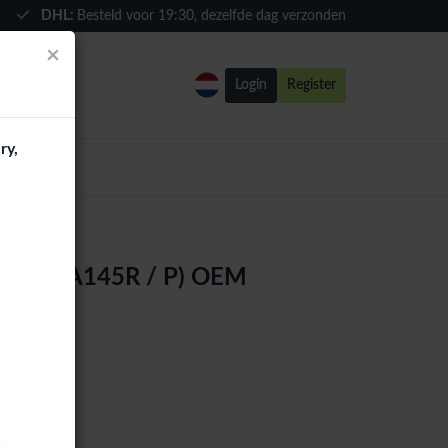
DHL:
Besteld voor
19:30
, dezelfde dag verzonden
×
Login
Register
ry,
14 4G (A145R / P) OEM