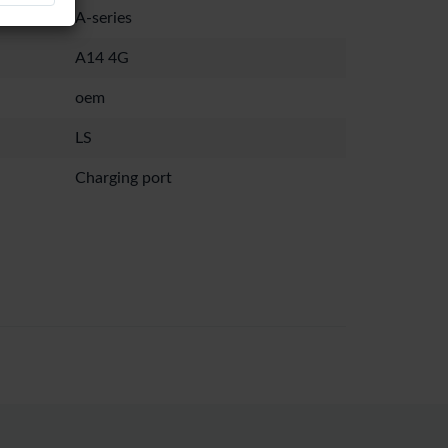
A-series
A14 4G
oem
LS
Charging port